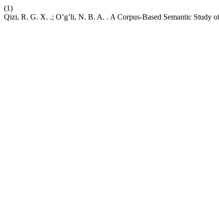
(1)
Qizi, R. G. X. .; O’g’li, N. B. A. . A Corpus-Based Semantic Study 